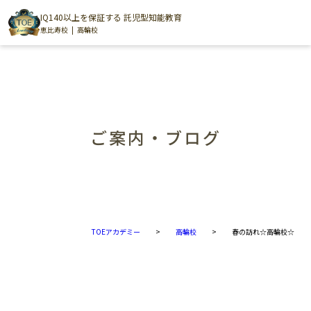
IQ140以上を保証する 託児型知能教育
恵比寿校
高輪校
ご案内・ブログ
TOEアカデミー
>
高輪校
>
春の訪れ☆高輪校☆