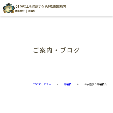
IQ140以上を保証する 託児型知能教育
恵比寿校
高輪校
ご案内・ブログ
TOEアカデミー
>
高輪校
>
お水遊び☆高輪校☆