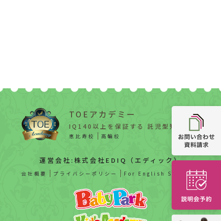
TOEアカデミー
IQ140以上を保証する 託児型知能教育
恵比寿校
高輪校
運営会社:株式会社EDIQ（エディック）
会社概要
プライバシーポリシー
For English Speaker