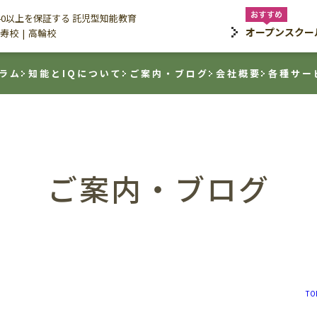
140以上を保証する 託児型知能教育
オープンスクー
寿校
高輪校
ラム
知能とIQについて
ご案内・ブログ
会社概要
各種サー
ご案内・ブログ
T