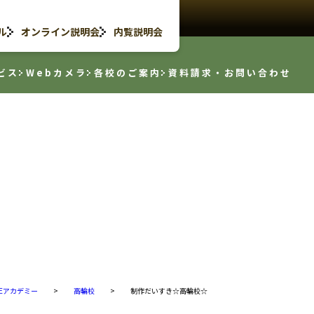
ル
オンライン説明会
内覧説明会
ビス
Webカメラ
各校のご案内
資料請求・お問い合わせ
OEアカデミー
>
高輪校
>
制作だいすき☆高輪校☆