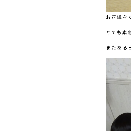
お花紙を
とても素
またある