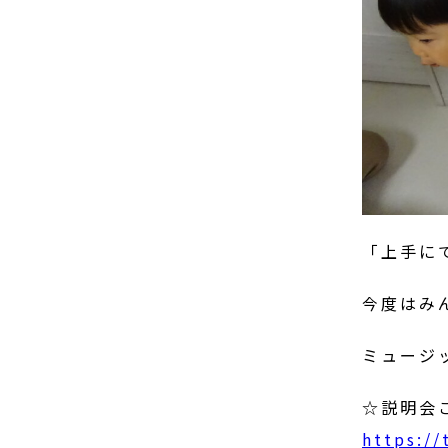
「上手に
今度はみ
ミュージ
☆説明会
https://