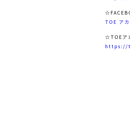
☆FACE
TOE 
☆TOE
https:/