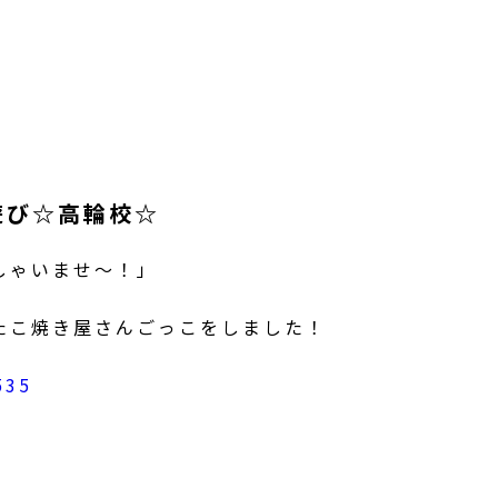
遊び☆高輪校☆
しゃいませ～！」
たこ焼き屋さんごっこをしました！