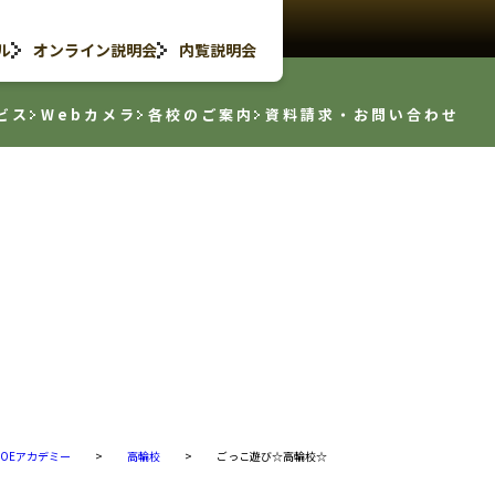
ル
オンライン説明会
内覧説明会
ビス
Webカメラ
各校のご案内
資料請求・お問い合わせ
TOEアカデミー
>
高輪校
>
ごっこ遊び☆高輪校☆