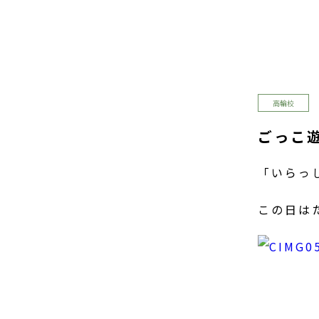
高輪校
ごっこ
「いらっ
この日は