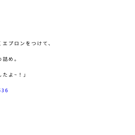
くエプロンをつけて、
め詰め。
したよ~！」