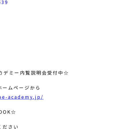
アカデミー内覧説明会受付中☆
ホームページから
toe-academy.jp/
OOK☆
ください