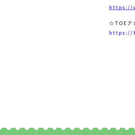
https:/
☆TOE
https:/