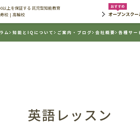
140以上を保証する 託児型知能教育
オープンスクー
寿校
高輪校
ラム
知能とIQについて
ご案内・ブログ
会社概要
各種サー
英語レッスン