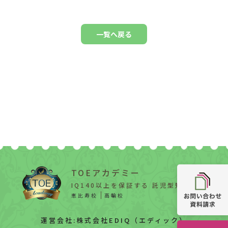
一覧へ戻る
TOEアカデミー
IQ140以上を保証する 託児型知能教育
恵比寿校
高輪校
運営会社:株式会社EDIQ（エディック）