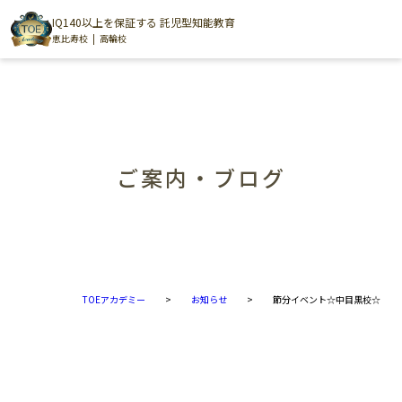
IQ140以上を保証する 託児型知能教育
恵比寿校
高輪校
ご案内・ブログ
TOEアカデミー
>
お知らせ
>
節分イベント☆中目黒校☆