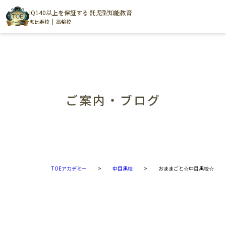
IQ140以上を保証する 託児型知能教育
恵比寿校
高輪校
ご案内・ブログ
TOEアカデミー
>
中目黒校
>
おままごと☆中目黒校☆