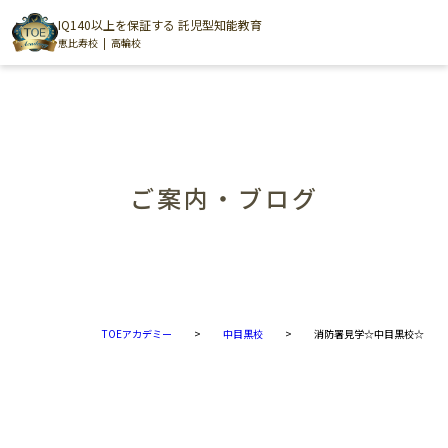
IQ140以上を保証する 託児型知能教育
恵比寿校
高輪校
ご案内・ブログ
TOEアカデミー
>
中目黒校
>
消防署見学☆中目黒校☆