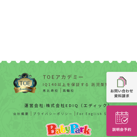
TOEアカデミー
IQ140以上を保証する 託児型知能教育
恵比寿校
高輪校
運営会社:株式会社EDIQ（エディック）
会社概要
プライバシーポリシー
For English Speaker