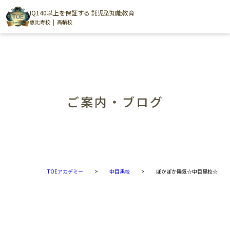
IQ140以上を保証する 託児型知能教育
恵比寿校
高輪校
ご案内・ブログ
TOEアカデミー
>
中目黒校
>
ぽかぽか陽気☆中目黒校☆