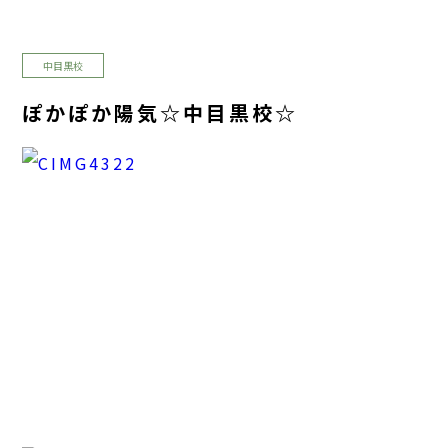
中目黒校
ぽかぽか陽気☆中目黒校☆