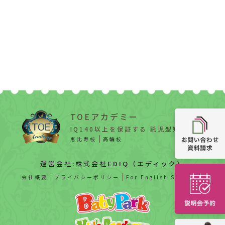
TOEアカデミー
IQ140以上を保証する 託児型知能教育
恵比寿校
高輪校
運営会社:株式会社EDIQ（エディック）
会社概要
プライバシーポリシー
For English Speaker