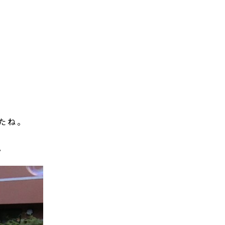
たね。
。