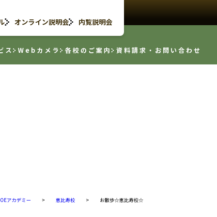
ル
オンライン説明会
内覧説明会
ビス
Webカメラ
各校のご案内
資料請求・お問い合わせ
TOEアカデミー
>
恵比寿校
>
お散歩☆恵比寿校☆