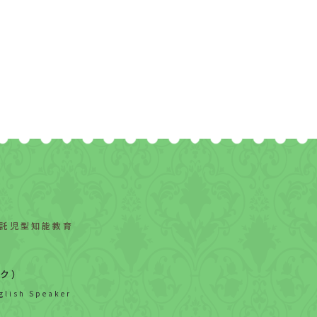
 託児型知能教育
ック）
glish Speaker