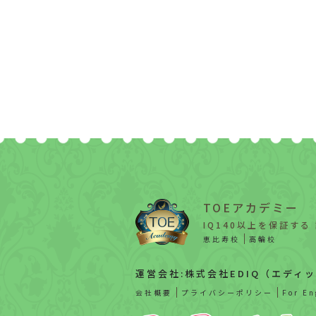
TOEアカデミー
IQ140以上を保証する
恵比寿校
高輪校
運営会社:株式会社EDIQ（エディ
会社概要
プライバシーポリシー
For En