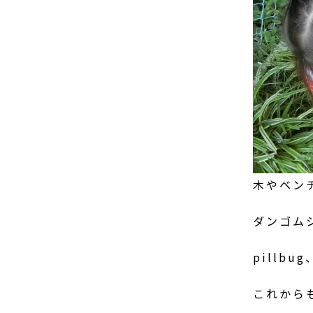
木やベン
ダンゴム
pillb
これから