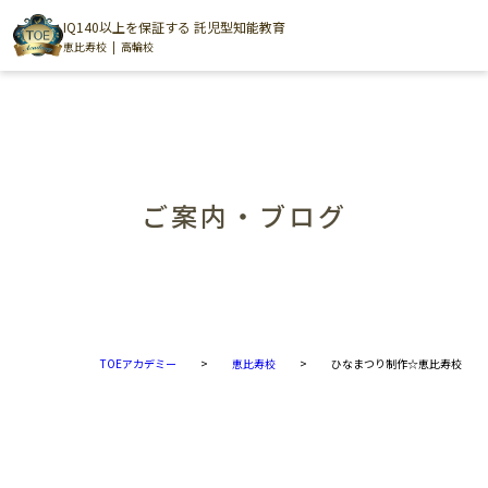
IQ140以上を保証する 託児型知能教育
恵比寿校
高輪校
ご案内・ブログ
TOEアカデミー
>
恵比寿校
>
ひなまつり制作☆恵比寿校