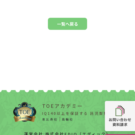
一覧へ戻る
TOEアカデミー
IQ140以上を保証する 託児型知能教育
恵比寿校
高輪校
運営会社:株式会社EDIQ（エディック）