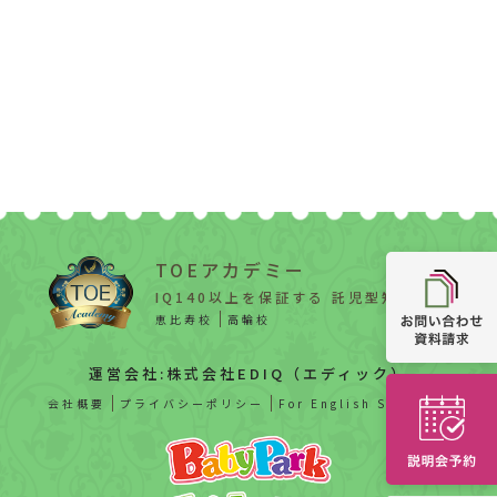
TOEアカデミー
IQ140以上を保証する 託児型知能教育
恵比寿校
高輪校
運営会社:株式会社EDIQ（エディック）
会社概要
プライバシーポリシー
For English Speaker